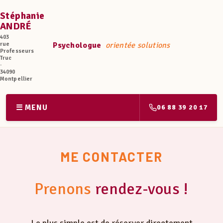
Stéphanie
ANDRÉ
403
rue
Psychologue
orientée solutions
Professeurs
Truc
·
34090
Montpellier
☰ MENU
06 88 39 20 17
ME CONTACTER
Prenons
rendez-vous !